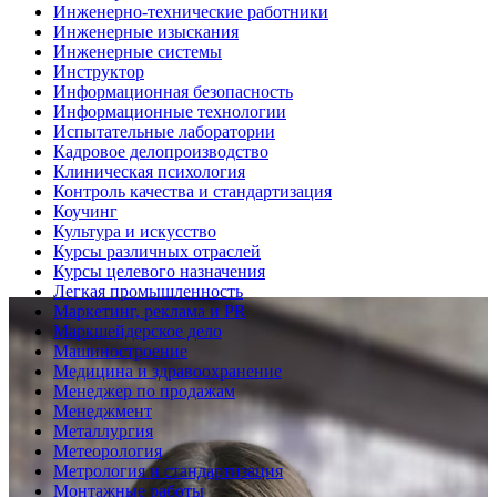
Инженерно-технические работники
Инженерные изыскания
Инженерные системы
Инструктор
Информационная безопасность
Информационные технологии
Испытательные лаборатории
Кадровое делопроизводство
Клиническая психология
Контроль качества и стандартизация
Коучинг
Культура и искусство
Курсы различных отраслей
Курсы целевого назначения
Легкая промышленность
Маркетинг, реклама и PR
Маркшейдерское дело
Машиностроение
Медицина и здравоохранение
Менеджер по продажам
Менеджмент
Металлургия
Метеорология
Метрология и стандартизация
Монтажные работы