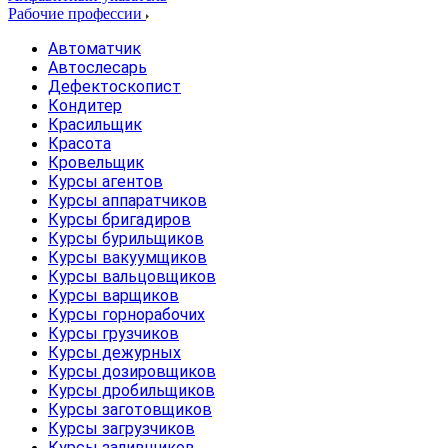
Рабочие профессии
Автоматчик
Автослесарь
Дефектоскопист
Кондитер
Красильщик
Красота
Кровельщик
Курсы агентов
Курсы аппаратчиков
Курсы бригадиров
Курсы бурильщиков
Курсы вакуумщиков
Курсы вальцовщиков
Курсы варщиков
Курсы горнорабочих
Курсы грузчиков
Курсы дежурных
Курсы дозировщиков
Курсы дробильщиков
Курсы заготовщиков
Курсы загрузчиков
Курсы заливщиков