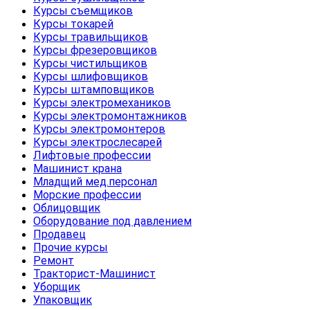
Курсы съемщиков
Курсы токарей
Курсы травильщиков
Курсы фрезеровщиков
Курсы чистильщиков
Курсы шлифовщиков
Курсы штамповщиков
Курсы электромехаников
Курсы электромонтажников
Курсы электромонтеров
Курсы электрослесарей
Лифтовые профессии
Машинист крана
Младщий мед.персонал
Морские профессии
Облицовщик
Оборудование под давлением
Продавец
Прочие курсы
Ремонт
Тракторист-Машинист
Уборщик
Упаковщик