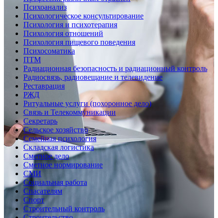
Психоанализ
Психологическое консультирование
Психология и психотерапия
Психология отношений
Психология пищевого поведения
Психосоматика
ПТМ
Радиационная безопасность и радиационный контроль
Радиосвязь, радиовещание и телевидение
Реставрация
РЖД
Ритуальные услуги (похоронное дело)
Связь и Телекоммуникации
Секретарь
Сельское хозяйство
Семейная психология
Складская логистика
Сметное дело
Сметное нормирование
СМИ
Социальная работа
Спасателям
Спорт
Строительный контроль
Строительство