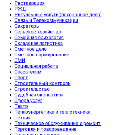
Реставрация
РЖД
Ритуальные услуги (похоронное дело)
Связь и Телекоммуникации
Секретарь
Сельское хозяйство
Семейная психология
Складская логистика
Сметное дело
Сметное нормирование
СМИ
Социальная работа
Спасателям
Спорт
Строительный контроль
Строительство
Судебная экспертиза
Сфера услуг
Театр
Теплоэнергетика и теплотехника
Техник
Техническое обслуживание и ремонт
Торговля и товароведение
Транспорт и дороги