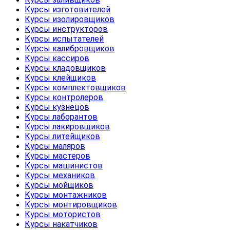
Курсы изготовителей
Курсы изолировщиков
Курсы инструкторов
Курсы испытателей
Курсы калибровщиков
Курсы кассиров
Курсы кладовщиков
Курсы клейщиков
Курсы комплектовщиков
Курсы контролеров
Курсы кузнецов
Курсы лаборантов
Курсы лакировщиков
Курсы литейщиков
Курсы маляров
Курсы мастеров
Курсы машинистов
Курсы механиков
Курсы мойщиков
Курсы монтажников
Курсы монтировщиков
Курсы мотористов
Курсы накатчиков