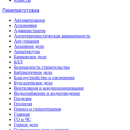
Юристы
Переподготовка
Автоматизация
Агрономия
Администратор
Антитеррористическая защищенность
Арт-терапия
Архивное дело
Архитектура
Банковское дело
БДД
Безопасность строительства
Библиотечное дело
Благоустройство и озеленение
Бухгалтерское дело
Вентиляция и кондиционирование
Водоснабжение и водоотведение
Геодезия
Геология
Гипноз и гипнотерапия
Главная
ГО и ЧС
Горное дело
Гостиничное дело и туризм