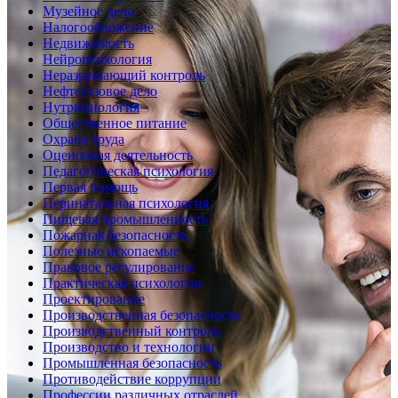
Музейное дело
Налогообложение
Недвижимость
Нейропсихология
Неразрушающий контроль
Нефтегазовое дело
Нутрициология
Общественное питание
Охрана труда
Оценочная деятельность
Педагогическая психология
Первая помощь
Перинатальная психология
Пищевая промышленность
Пожарная безопасность
Полезные ископаемые
Правовое регулирование
Практическая психология
Проектирование
Производственная безопасность
Производственный контроль
Производство и технологии
Промышленная безопасность
Противодействие коррупции
Профессии различных отраслей