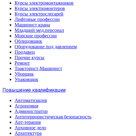
Курсы электромонтажников
Курсы электромонтеров
Курсы электрослесарей
Лифтовые профессии
Машинист крана
Младщий мед.персонал
Морские профессии
Облицовщик
Оборудование под давлением
Продавец
Прочие курсы
Ремонт
Тракторист-Машинист
Уборщик
Упаковщик
Повышение квалификации
Автоматизация
Агрономия
Администратор
Антитеррористическая безопасность
Арт-терапия
Архивное дело
Архитектура