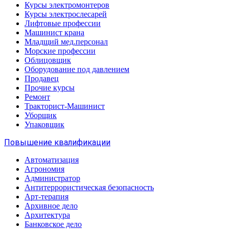
Курсы электромонтеров
Курсы электрослесарей
Лифтовые профессии
Машинист крана
Младщий мед.персонал
Морские профессии
Облицовщик
Оборудование под давлением
Продавец
Прочие курсы
Ремонт
Тракторист-Машинист
Уборщик
Упаковщик
Повышение квалификации
Автоматизация
Агрономия
Администратор
Антитеррористическая безопасность
Арт-терапия
Архивное дело
Архитектура
Банковское дело