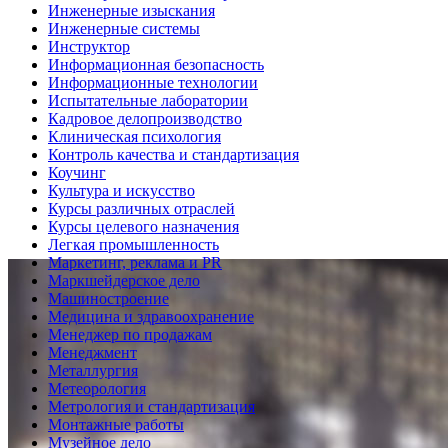
Инженерные изыскания
Инженерные системы
Инструктор
Информационная безопасность
Информационные технологии
Испытательные лаборатории
Кадровое делопроизводство
Клиническая психология
Контроль качества и стандартизация
Коучинг
Культура и искусство
Курсы различных отраслей
Курсы целевого назначения
Легкая промышленность
Маркетинг, реклама и PR
Маркшейдерское дело
Машиностроение
Медицина и здравоохранение
Менеджер по продажам
Менеджмент
Металлургия
Метеорология
Метрология и стандартизация
Монтажные работы
Музейное дело