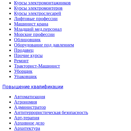
Курсы электромонтажников
Курсы электромонтеров
Курсы электрослесарей
Лифтовые профессии
Машинист крана
Младщий мед.персонал
Морские профессии
Облицовщик
Оборудование под давлением
Продавец
Прочие курсы
Ремонт
Тракторист-Машинист
Уборщик
Упаковщик
Повышение квалификации
Автоматизация
Агрономия
Администратор
Антитеррористическая безопасность
Арт-терапия
Архивное дело
Архитектура