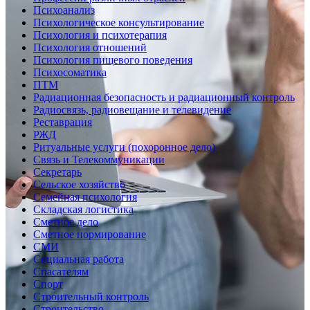
Психоанализ
Психологическое консультирование
Психология и психотерапия
Психология отношений
Психология пищевого поведения
Психосоматика
ПТМ
Радиационная безопасность и радиационный контроль
Радиосвязь, радиовещание и телевидение
Реставрация
РЖД
Ритуальные услуги (похоронное дело)
Связь и Телекоммуникации
Секретарь
Сельское хозяйство
Семейная психология
Складская логистика
Сметное дело
Сметное нормирование
СМИ
Социальная работа
Спасателям
Спорт
Строительный контроль
Строительство