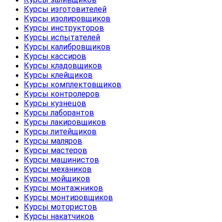
Курсы изготовителей
Курсы изолировщиков
Курсы инструкторов
Курсы испытателей
Курсы калибровщиков
Курсы кассиров
Курсы кладовщиков
Курсы клейщиков
Курсы комплектовщиков
Курсы контролеров
Курсы кузнецов
Курсы лаборантов
Курсы лакировщиков
Курсы литейщиков
Курсы маляров
Курсы мастеров
Курсы машинистов
Курсы механиков
Курсы мойщиков
Курсы монтажников
Курсы монтировщиков
Курсы мотористов
Курсы накатчиков