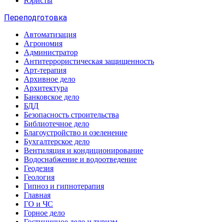
Юристы
Переподготовка
Автоматизация
Агрономия
Администратор
Антитеррористическая защищенность
Арт-терапия
Архивное дело
Архитектура
Банковское дело
БДД
Безопасность строительства
Библиотечное дело
Благоустройство и озеленение
Бухгалтерское дело
Вентиляция и кондиционирование
Водоснабжение и водоотведение
Геодезия
Геология
Гипноз и гипнотерапия
Главная
ГО и ЧС
Горное дело
Гостиничное дело и туризм