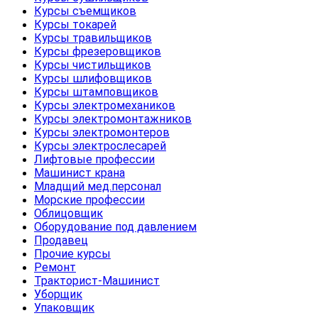
Курсы съемщиков
Курсы токарей
Курсы травильщиков
Курсы фрезеровщиков
Курсы чистильщиков
Курсы шлифовщиков
Курсы штамповщиков
Курсы электромехаников
Курсы электромонтажников
Курсы электромонтеров
Курсы электрослесарей
Лифтовые профессии
Машинист крана
Младщий мед.персонал
Морские профессии
Облицовщик
Оборудование под давлением
Продавец
Прочие курсы
Ремонт
Тракторист-Машинист
Уборщик
Упаковщик