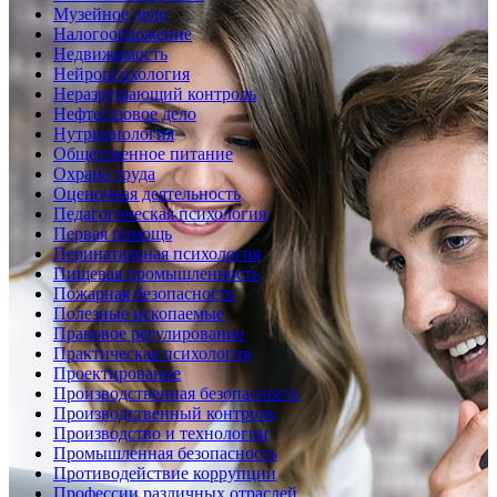
Музейное дело
Налогообложение
Недвижимость
Нейропсихология
Неразрушающий контроль
Нефтегазовое дело
Нутрициология
Общественное питание
Охрана труда
Оценочная деятельность
Педагогическая психология
Первая помощь
Перинатальная психология
Пищевая промышленность
Пожарная безопасность
Полезные ископаемые
Правовое регулирование
Практическая психология
Проектирование
Производственная безопасность
Производственный контроль
Производство и технологии
Промышленная безопасность
Противодействие коррупции
Профессии различных отраслей