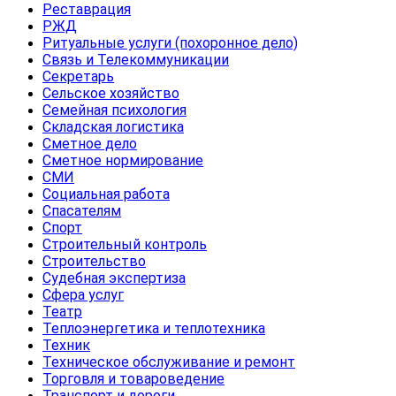
Реставрация
РЖД
Ритуальные услуги (похоронное дело)
Связь и Телекоммуникации
Секретарь
Сельское хозяйство
Семейная психология
Складская логистика
Сметное дело
Сметное нормирование
СМИ
Социальная работа
Спасателям
Спорт
Строительный контроль
Строительство
Судебная экспертиза
Сфера услуг
Театр
Теплоэнергетика и теплотехника
Техник
Техническое обслуживание и ремонт
Торговля и товароведение
Транспорт и дороги