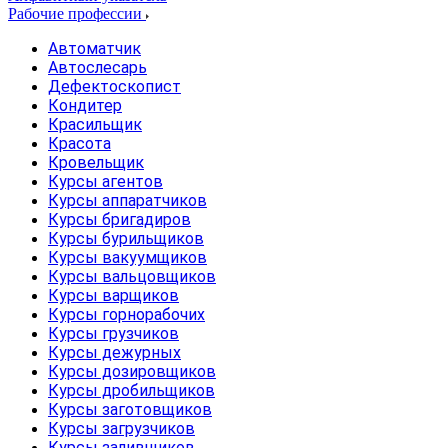
Рабочие профессии
Автоматчик
Автослесарь
Дефектоскопист
Кондитер
Красильщик
Красота
Кровельщик
Курсы агентов
Курсы аппаратчиков
Курсы бригадиров
Курсы бурильщиков
Курсы вакуумщиков
Курсы вальцовщиков
Курсы варщиков
Курсы горнорабочих
Курсы грузчиков
Курсы дежурных
Курсы дозировщиков
Курсы дробильщиков
Курсы заготовщиков
Курсы загрузчиков
Курсы заливщиков