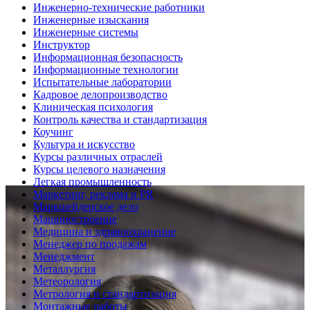
Инженерно-технические работники
Инженерные изыскания
Инженерные системы
Инструктор
Информационная безопасность
Информационные технологии
Испытательные лаборатории
Кадровое делопроизводство
Клиническая психология
Контроль качества и стандартизация
Коучинг
Культура и искусство
Курсы различных отраслей
Курсы целевого назначения
Легкая промышленность
Маркетинг, реклама и PR
Маркшейдерское дело
Машиностроение
Медицина и здравоохранение
Менеджер по продажам
Менеджмент
Металлургия
Метеорология
Метрология и стандартизация
Монтажные работы