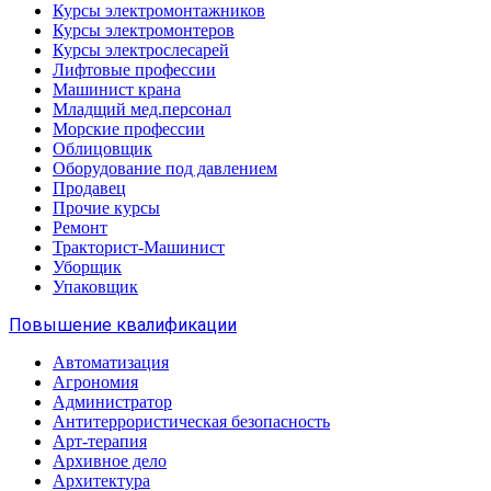
Курсы электромонтажников
Курсы электромонтеров
Курсы электрослесарей
Лифтовые профессии
Машинист крана
Младщий мед.персонал
Морские профессии
Облицовщик
Оборудование под давлением
Продавец
Прочие курсы
Ремонт
Тракторист-Машинист
Уборщик
Упаковщик
Повышение квалификации
Автоматизация
Агрономия
Администратор
Антитеррористическая безопасность
Арт-терапия
Архивное дело
Архитектура