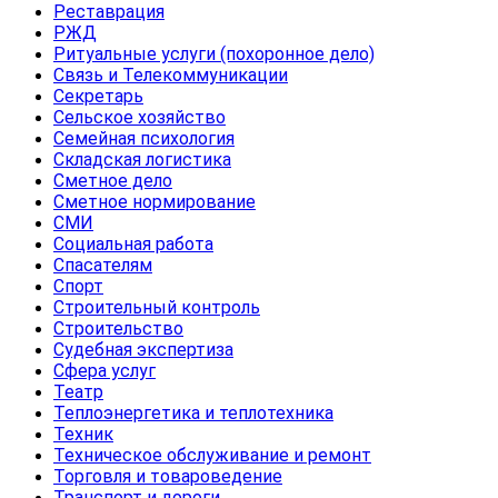
Реставрация
РЖД
Ритуальные услуги (похоронное дело)
Связь и Телекоммуникации
Секретарь
Сельское хозяйство
Семейная психология
Складская логистика
Сметное дело
Сметное нормирование
СМИ
Социальная работа
Спасателям
Спорт
Строительный контроль
Строительство
Судебная экспертиза
Сфера услуг
Театр
Теплоэнергетика и теплотехника
Техник
Техническое обслуживание и ремонт
Торговля и товароведение
Транспорт и дороги