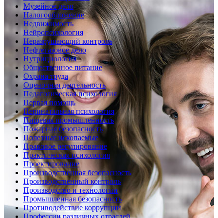
Музейное дело
Налогообложение
Недвижимость
Нейропсихология
Неразрушающий контроль
Нефтегазовое дело
Нутрициология
Общественное питание
Охрана труда
Оценочная деятельность
Педагогическая психология
Первая помощь
Перинатальная психология
Пищевая промышленность
Пожарная безопасность
Полезные ископаемые
Правовое регулирование
Практическая психология
Проектирование
Производственная безопасность
Производственный контроль
Производство и технологии
Промышленная безопасность
Противодействие коррупции
Профессии различных отраслей