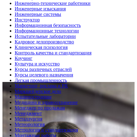
Инженерно-технические работники
Инженерные изыскания
Инженерные системы
Инструктор
Информационная безопасность
Информационные технологии
Испытательные лаборатории
Кадровое делопроизводство
Клиническая психология
Контроль качества и стандартизация
Коучинг
Культура и искусство
Курсы различных отраслей
Курсы целевого назначения
Легкая промышленность
Маркетинг, реклама и PR
Маркшейдерское дело
Машиностроение
Медицина и здравоохранение
Менеджер по продажам
Менеджмент
Металлургия
Метеорология
Метрология и стандартизация
Монтажные работы