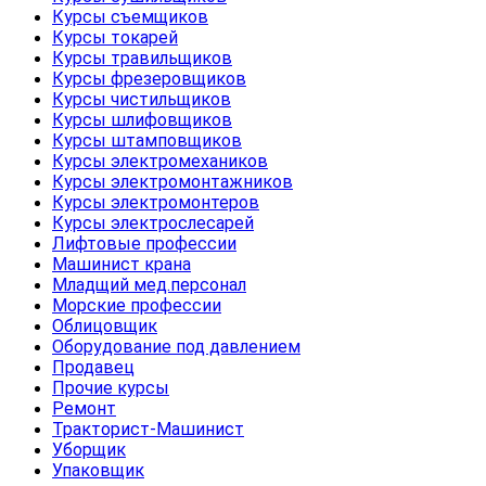
Курсы съемщиков
Курсы токарей
Курсы травильщиков
Курсы фрезеровщиков
Курсы чистильщиков
Курсы шлифовщиков
Курсы штамповщиков
Курсы электромехаников
Курсы электромонтажников
Курсы электромонтеров
Курсы электрослесарей
Лифтовые профессии
Машинист крана
Младщий мед.персонал
Морские профессии
Облицовщик
Оборудование под давлением
Продавец
Прочие курсы
Ремонт
Тракторист-Машинист
Уборщик
Упаковщик