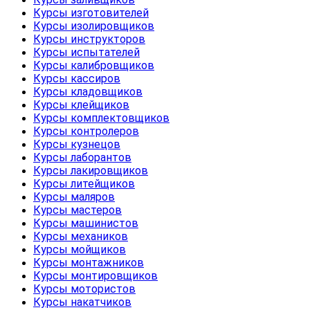
Курсы изготовителей
Курсы изолировщиков
Курсы инструкторов
Курсы испытателей
Курсы калибровщиков
Курсы кассиров
Курсы кладовщиков
Курсы клейщиков
Курсы комплектовщиков
Курсы контролеров
Курсы кузнецов
Курсы лаборантов
Курсы лакировщиков
Курсы литейщиков
Курсы маляров
Курсы мастеров
Курсы машинистов
Курсы механиков
Курсы мойщиков
Курсы монтажников
Курсы монтировщиков
Курсы мотористов
Курсы накатчиков