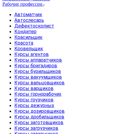
Рабочие профессии
Автоматчик
Автослесарь
Дефектоскопист
Кондитер
Красильщик
Красота
Кровельщик
Курсы агентов
Курсы аппаратчиков
Курсы бригадиров
Курсы бурильщиков
Курсы вакуумщиков
Курсы вальцовщиков
Курсы варщиков
Курсы горнорабочих
Курсы грузчиков
Курсы дежурных
Курсы дозировщиков
Курсы дробильщиков
Курсы заготовщиков
Курсы загрузчиков
Курсы заливщиков