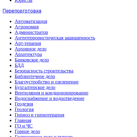
Юристы
Переподготовка
Автоматизация
Агрономия
Администратор
Антитеррористическая защищенность
Арт-терапия
Архивное дело
Архитектура
Банковское дело
БДД
Безопасность строительства
Библиотечное дело
Благоустройство и озеленение
Бухгалтерское дело
Вентиляция и кондиционирование
Водоснабжение и водоотведение
Геодезия
Геология
Гипноз и гипнотерапия
Главная
ГО и ЧС
Горное дело
Гостиничное дело и туризм