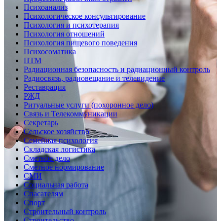
Психоанализ
Психологическое консультирование
Психология и психотерапия
Психология отношений
Психология пищевого поведения
Психосоматика
ПТМ
Радиационная безопасность и радиационный контроль
Радиосвязь, радиовещание и телевидение
Реставрация
РЖД
Ритуальные услуги (похоронное дело)
Связь и Телекоммуникации
Секретарь
Сельское хозяйство
Семейная психология
Складская логистика
Сметное дело
Сметное нормирование
СМИ
Социальная работа
Спасателям
Спорт
Строительный контроль
Строительство