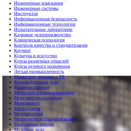
Инженерные изыскания
Инженерные системы
Инструктор
Информационная безопасность
Информационные технологии
Испытательные лаборатории
Кадровое делопроизводство
Клиническая психология
Контроль качества и стандартизация
Коучинг
Культура и искусство
Курсы различных отраслей
Курсы целевого назначения
Легкая промышленность
Маркетинг, реклама и PR
Маркшейдерское дело
Машиностроение
Медицина и здравоохранение
Менеджер по продажам
Менеджмент
Металлургия
Метеорология
Метрология и стандартизация
Монтажные работы
Музейное дело