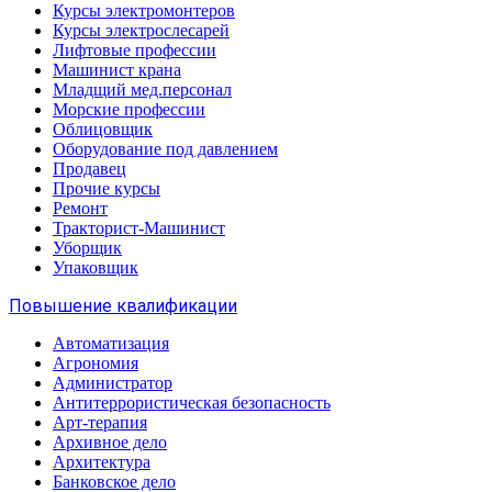
Курсы электромонтеров
Курсы электрослесарей
Лифтовые профессии
Машинист крана
Младщий мед.персонал
Морские профессии
Облицовщик
Оборудование под давлением
Продавец
Прочие курсы
Ремонт
Тракторист-Машинист
Уборщик
Упаковщик
Повышение квалификации
Автоматизация
Агрономия
Администратор
Антитеррористическая безопасность
Арт-терапия
Архивное дело
Архитектура
Банковское дело