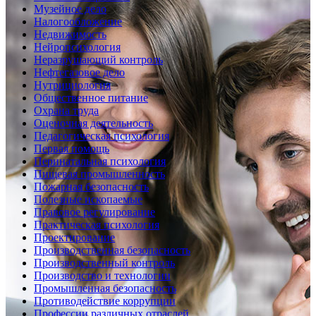
Музейное дело
Налогообложение
Недвижимость
Нейропсихология
Неразрушающий контроль
Нефтегазовое дело
Нутрициология
Общественное питание
Охрана труда
Оценочная деятельность
Педагогическая психология
Первая помощь
Перинатальная психология
Пищевая промышленность
Пожарная безопасность
Полезные ископаемые
Правовое регулирование
Практическая психология
Проектирование
Производственная безопасность
Производственный контроль
Производство и технологии
Промышленная безопасность
Противодействие коррупции
Профессии различных отраслей