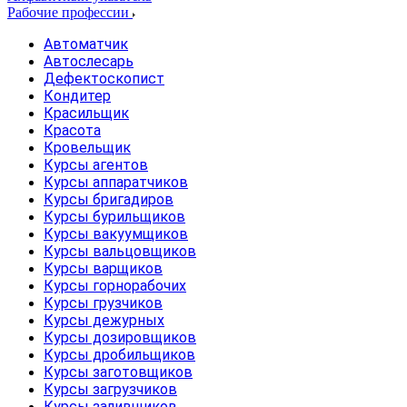
Рабочие профессии
Автоматчик
Автослесарь
Дефектоскопист
Кондитер
Красильщик
Красота
Кровельщик
Курсы агентов
Курсы аппаратчиков
Курсы бригадиров
Курсы бурильщиков
Курсы вакуумщиков
Курсы вальцовщиков
Курсы варщиков
Курсы горнорабочих
Курсы грузчиков
Курсы дежурных
Курсы дозировщиков
Курсы дробильщиков
Курсы заготовщиков
Курсы загрузчиков
Курсы заливщиков