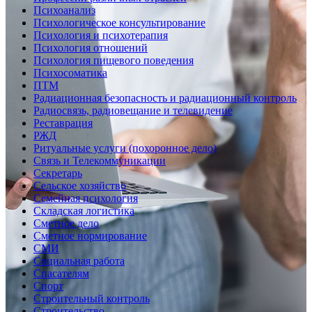
Психоанализ
Психологическое консультирование
Психология и психотерапия
Психология отношений
Психология пищевого поведения
Психосоматика
ПТМ
Радиационная безопасность и радиационный контроль
Радиосвязь, радиовещание и телевидение
Реставрация
РЖД
Ритуальные услуги (похоронное дело)
Связь и Телекоммуникации
Секретарь
Сельское хозяйство
Семейная психология
Складская логистика
Сметное дело
Сметное нормирование
СМИ
Социальная работа
Спасателям
Спорт
Строительный контроль
Строительство