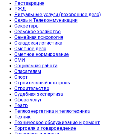
Реставрация
РЖД
Ритуальные услуги (похоронное дело)
Связь и Телекоммуникации
Секретарь
Сельское хозяйство
Семейная психология
Складская логистика
Сметное дело
Сметное нормирование
СМИ
Социальная работа
Спасателям
Спорт
Строительный контроль
Строительство
Судебная экспертиза
Сфера услуг
Театр
Теплоэнергетика и теплотехника
Техник
Техническое обслуживание и ремонт
Торговля и товароведение
Транспорт и дороги