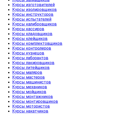
Курсы изготовителей
Курсы изолировщиков
Курсы инструкторов
Курсы испытателей
Курсы калибровщиков
Курсы кассиров
Курсы кладовщиков
Курсы клейщиков
Курсы комплектовщиков
Курсы контролеров
Курсы кузнецов
Курсы лаборантов
Курсы лакировщиков
Курсы литейщиков
Курсы маляров
Курсы мастеров
Курсы машинистов
Курсы механиков
Курсы мойщиков
Курсы монтажников
Курсы монтировщиков
Курсы мотористов
Курсы накатчиков