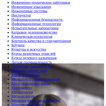
Инженерно-технические работники
Инженерные изыскания
Инженерные системы
Инструктор
Информационная безопасность
Информационные технологии
Испытательные лаборатории
Кадровое делопроизводство
Клиническая психология
Контроль качества и стандартизация
Коучинг
Культура и искусство
Курсы различных отраслей
Курсы целевого назначения
Легкая промышленность
Маркетинг, реклама и PR
Маркшейдерское дело
Машиностроение
Медицина и здравоохранение
Менеджер по продажам
Менеджмент
Металлургия
Метеорология
Метрология и стандартизация
Монтажные работы