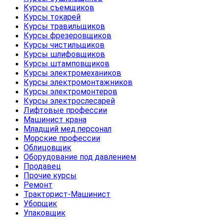
Курсы съемщиков
Курсы токарей
Курсы травильщиков
Курсы фрезеровщиков
Курсы чистильщиков
Курсы шлифовщиков
Курсы штамповщиков
Курсы электромехаников
Курсы электромонтажников
Курсы электромонтеров
Курсы электрослесарей
Лифтовые профессии
Машинист крана
Младщий мед.персонал
Морские профессии
Облицовщик
Оборудование под давлением
Продавец
Прочие курсы
Ремонт
Тракторист-Машинист
Уборщик
Упаковщик