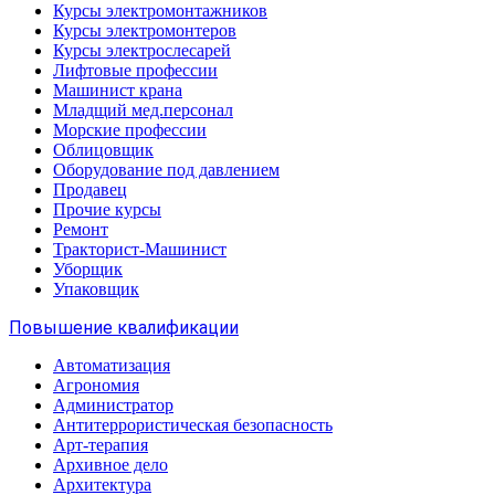
Курсы электромонтажников
Курсы электромонтеров
Курсы электрослесарей
Лифтовые профессии
Машинист крана
Младщий мед.персонал
Морские профессии
Облицовщик
Оборудование под давлением
Продавец
Прочие курсы
Ремонт
Тракторист-Машинист
Уборщик
Упаковщик
Повышение квалификации
Автоматизация
Агрономия
Администратор
Антитеррористическая безопасность
Арт-терапия
Архивное дело
Архитектура