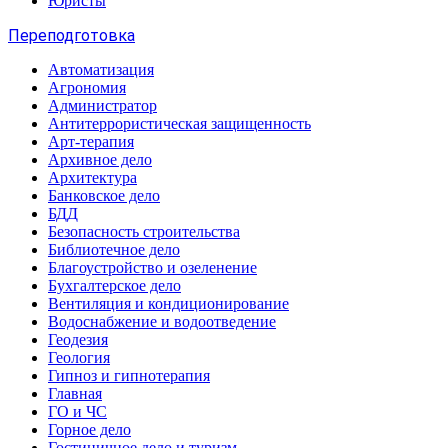
Юристы
Переподготовка
Автоматизация
Агрономия
Администратор
Антитеррористическая защищенность
Арт-терапия
Архивное дело
Архитектура
Банковское дело
БДД
Безопасность строительства
Библиотечное дело
Благоустройство и озеленение
Бухгалтерское дело
Вентиляция и кондиционирование
Водоснабжение и водоотведение
Геодезия
Геология
Гипноз и гипнотерапия
Главная
ГО и ЧС
Горное дело
Гостиничное дело и туризм