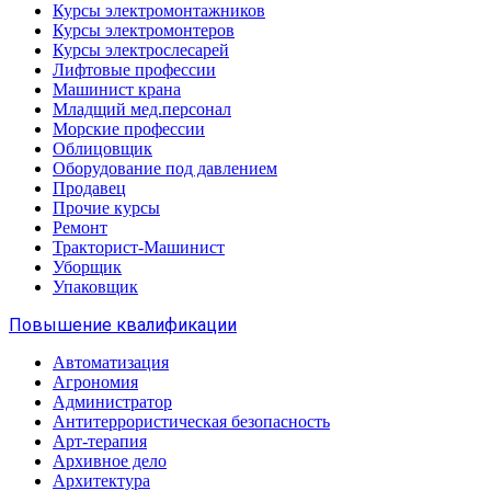
Курсы электромонтажников
Курсы электромонтеров
Курсы электрослесарей
Лифтовые профессии
Машинист крана
Младщий мед.персонал
Морские профессии
Облицовщик
Оборудование под давлением
Продавец
Прочие курсы
Ремонт
Тракторист-Машинист
Уборщик
Упаковщик
Повышение квалификации
Автоматизация
Агрономия
Администратор
Антитеррористическая безопасность
Арт-терапия
Архивное дело
Архитектура