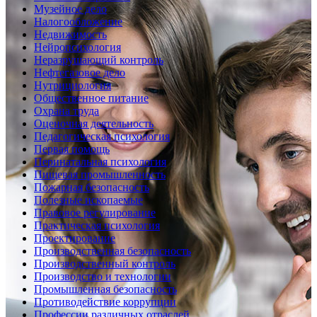
Музейное дело
Налогообложение
Недвижимость
Нейропсихология
Неразрушающий контроль
Нефтегазовое дело
Нутрициология
Общественное питание
Охрана труда
Оценочная деятельность
Педагогическая психология
Первая помощь
Перинатальная психология
Пищевая промышленность
Пожарная безопасность
Полезные ископаемые
Правовое регулирование
Практическая психология
Проектирование
Производственная безопасность
Производственный контроль
Производство и технологии
Промышленная безопасность
Противодействие коррупции
Профессии различных отраслей