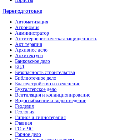
Юристы
Переподготовка
Автоматизация
Агрономия
Администратор
Антитеррористическая защищенность
Арт-терапия
Архивное дело
Архитектура
Банковское дело
БДД
Безопасность строительства
Библиотечное дело
Благоустройство и озеленение
Бухгалтерское дело
Вентиляция и кондиционирование
Водоснабжение и водоотведение
Геодезия
Геология
Гипноз и гипнотерапия
Главная
ГО и ЧС
Горное дело
Гостиничное дело и туризм