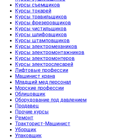
Курсы съемщиков
Курсы токарей
Курсы травильщиков
Курсы фрезеровщиков
Курсы чистильщиков
Курсы шлифовщиков
Курсы штамповщиков
Курсы электромехаников
Курсы электромонтажников
Курсы электромонтеров
Курсы электрослесарей
Лифтовые профессии
Машинист крана
Младщий мед.персонал
Морские профессии
Облицовщик
Оборудование под давлением
Продавец
Прочие курсы
Ремонт
Тракторист-Машинист
Уборщик
Упаковщик