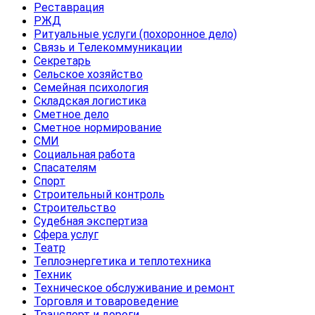
Реставрация
РЖД
Ритуальные услуги (похоронное дело)
Связь и Телекоммуникации
Секретарь
Сельское хозяйство
Семейная психология
Складская логистика
Сметное дело
Сметное нормирование
СМИ
Социальная работа
Спасателям
Спорт
Строительный контроль
Строительство
Судебная экспертиза
Сфера услуг
Театр
Теплоэнергетика и теплотехника
Техник
Техническое обслуживание и ремонт
Торговля и товароведение
Транспорт и дороги