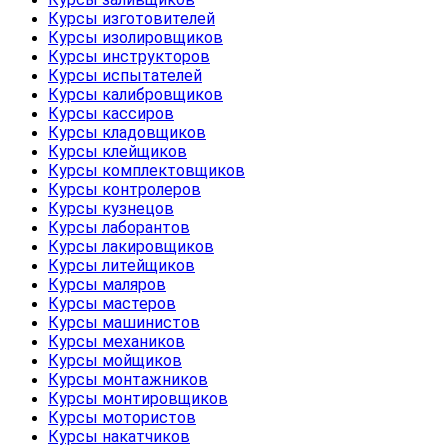
Курсы изготовителей
Курсы изолировщиков
Курсы инструкторов
Курсы испытателей
Курсы калибровщиков
Курсы кассиров
Курсы кладовщиков
Курсы клейщиков
Курсы комплектовщиков
Курсы контролеров
Курсы кузнецов
Курсы лаборантов
Курсы лакировщиков
Курсы литейщиков
Курсы маляров
Курсы мастеров
Курсы машинистов
Курсы механиков
Курсы мойщиков
Курсы монтажников
Курсы монтировщиков
Курсы мотористов
Курсы накатчиков