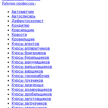
Рабочие профессии
Автоматчик
Автослесарь
Дефектоскопист
Кондитер
Красильщик
Красота
Кровельщик
Курсы агентов
Курсы аппаратчиков
Курсы бригадиров
Курсы бурильщиков
Курсы вакуумщиков
Курсы вальцовщиков
Курсы варщиков
Курсы горнорабочих
Курсы грузчиков
Курсы дежурных
Курсы дозировщиков
Курсы дробильщиков
Курсы заготовщиков
Курсы загрузчиков
Курсы заливщиков