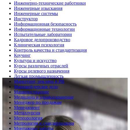
Инженерно-технические работники
Инженерные изыскания
Инженерные системы
Инструктор
Информационная безопасность
Информационные технологии
Испытательные лаборатории
Кадровое делопроизводство
Клиническая психология
Контроль качества и стандартизация
Коучинг
Культура и искусство
Курсы различных отраслей
Курсы целевого назначения
Легкая промышленность
Маркетинг, реклама и PR
Маркшейдерское дело
Машиностроение
Медицина и здравоохранение
Менеджер по продажам
Менеджмент
Металлургия
Метеорология
Метрология и стандартизация
Монтажные работы