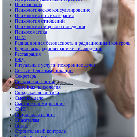
Психоанализ
Психологическое консультирование
Психология и психотерапия
Психология отношений
Психология пищевого поведения
Психосоматика
ПТМ
Радиационная безопасность и радиационный контроль
Радиосвязь, радиовещание и телевидение
Реставрация
РЖД
Ритуальные услуги (похоронное дело)
Связь и Телекоммуникации
Секретарь
Сельское хозяйство
Семейная психология
Складская логистика
Сметное дело
Сметное нормирование
СМИ
Социальная работа
Спасателям
Спорт
Строительный контроль
Строительство