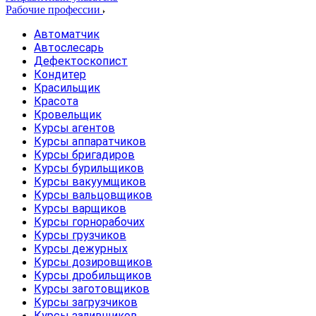
Рабочие профессии
Автоматчик
Автослесарь
Дефектоскопист
Кондитер
Красильщик
Красота
Кровельщик
Курсы агентов
Курсы аппаратчиков
Курсы бригадиров
Курсы бурильщиков
Курсы вакуумщиков
Курсы вальцовщиков
Курсы варщиков
Курсы горнорабочих
Курсы грузчиков
Курсы дежурных
Курсы дозировщиков
Курсы дробильщиков
Курсы заготовщиков
Курсы загрузчиков
Курсы заливщиков