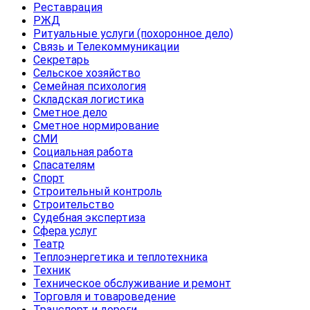
Реставрация
РЖД
Ритуальные услуги (похоронное дело)
Связь и Телекоммуникации
Секретарь
Сельское хозяйство
Семейная психология
Складская логистика
Сметное дело
Сметное нормирование
СМИ
Социальная работа
Спасателям
Спорт
Строительный контроль
Строительство
Судебная экспертиза
Сфера услуг
Театр
Теплоэнергетика и теплотехника
Техник
Техническое обслуживание и ремонт
Торговля и товароведение
Транспорт и дороги