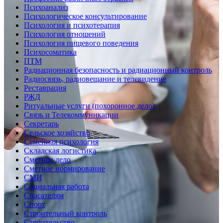
Психоанализ
Психологическое консультирование
Психология и психотерапия
Психология отношений
Психология пищевого поведения
Психосоматика
ПТМ
Радиационная безопасность и радиационный контроль
Радиосвязь, радиовещание и телевидение
Реставрация
РЖД
Ритуальные услуги (похоронное дело)
Связь и Телекоммуникации
Секретарь
Сельское хозяйство
Семейная психология
Складская логистика
Сметное дело
Сметное нормирование
СМИ
Социальная работа
Спасателям
Спорт
Строительный контроль
Строительство