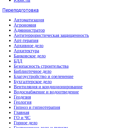
Юристы
Переподготовка
Автоматизация
Агрономия
Администратор
Антитеррористическая защищенность
Арт-терапия
Архивное дело
Архитектура
Банковское дело
БДД
Безопасность строительства
Библиотечное дело
Благоустройство и озеленение
Бухгалтерское дело
Вентиляция и кондиционирование
Водоснабжение и водоотведение
Геодезия
Геология
Гипноз и гипнотерапия
Главная
ГО и ЧС
Горное дело
Гостиничное дело и туризм