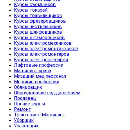
Курсы съемщиков
Курсы токарей
Курсы травильщиков
Курсы фрезеровщиков
Курсы чистильщиков
Курсы шлифовщиков
Курсы штамповщиков
Курсы электромехаников
Курсы электромонтажников
Курсы электромонтеров
Курсы электрослесарей
Лифтовые профессии
Машинист крана
Младщий мед.персонал
Морские профессии
Облицовщик
Оборудование под давлением
Продавец
Прочие курсы
Ремонт
Тракторист-Машинист
Уборщик
Упаковщик