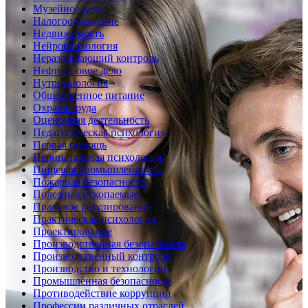
Музейное дело
Налогообложение
Недвижимость
Нейропсихология
Неразрушающий контроль
Нефтегазовое дело
Нутрициология
Общественное питание
Охрана труда
Оценочная деятельность
Педагогическая психология
Первая помощь
Перинатальная психология
Пищевая промышленность
Пожарная безопасность
Полезные ископаемые
Правовое регулирование
Практическая психология
Проектирование
Производственная безопасность
Производственный контроль
Производство и технологии
Промышленная безопасность
Противодействие коррупции
Профессии различных отраслей