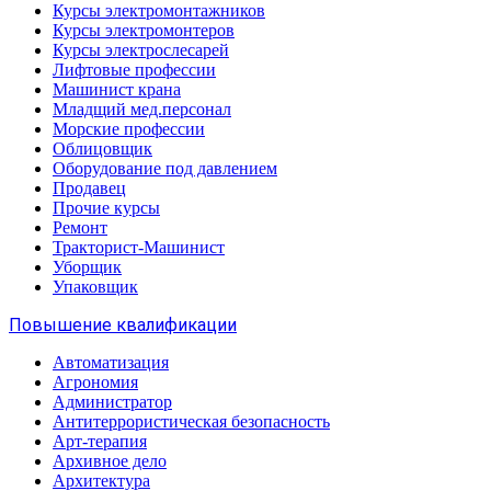
Курсы электромонтажников
Курсы электромонтеров
Курсы электрослесарей
Лифтовые профессии
Машинист крана
Младщий мед.персонал
Морские профессии
Облицовщик
Оборудование под давлением
Продавец
Прочие курсы
Ремонт
Тракторист-Машинист
Уборщик
Упаковщик
Повышение квалификации
Автоматизация
Агрономия
Администратор
Антитеррористическая безопасность
Арт-терапия
Архивное дело
Архитектура