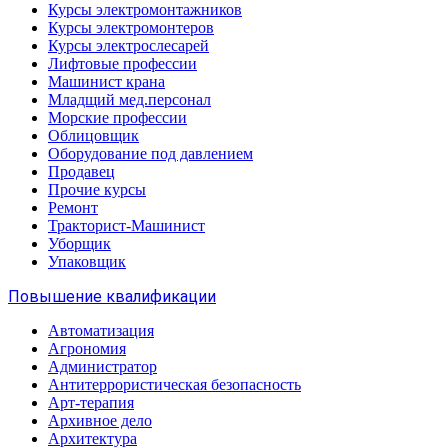
Курсы электромонтажников
Курсы электромонтеров
Курсы электрослесарей
Лифтовые профессии
Машинист крана
Младщий мед.персонал
Морские профессии
Облицовщик
Оборудование под давлением
Продавец
Прочие курсы
Ремонт
Тракторист-Машинист
Уборщик
Упаковщик
Повышение квалификации
Автоматизация
Агрономия
Администратор
Антитеррористическая безопасность
Арт-терапия
Архивное дело
Архитектура