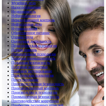
Музейное дело
Налогообложение
Недвижимость
Нейропсихология
Неразрушающий контроль
Нефтегазовое дело
Нутрициология
Общественное питание
Охрана труда
Оценочная деятельность
Педагогическая психология
Первая помощь
Перинатальная психология
Пищевая промышленность
Пожарная безопасность
Полезные ископаемые
Правовое регулирование
Практическая психология
Проектирование
Производственная безопасность
Производственный контроль
Производство и технологии
Промышленная безопасность
Противодействие коррупции
Профессии различных отраслей