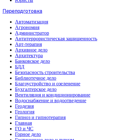
Юристы
Переподготовка
Автоматизация
Агрономия
Администратор
Антитеррористическая защищенность
Арт-терапия
Архивное дело
Архитектура
Банковское дело
БДД
Безопасность строительства
Библиотечное дело
Благоустройство и озеленение
Бухгалтерское дело
Вентиляция и кондиционирование
Водоснабжение и водоотведение
Геодезия
Геология
Гипноз и гипнотерапия
Главная
ГО и ЧС
Горное дело
Гостиничное дело и туризм