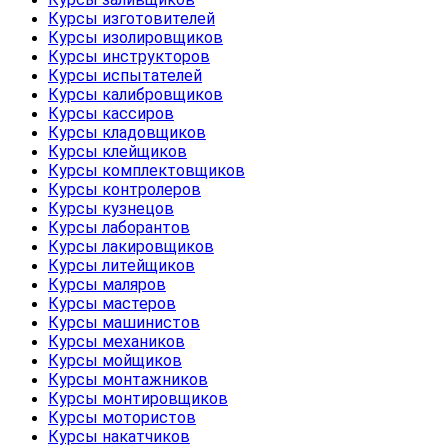
Курсы изготовителей
Курсы изолировщиков
Курсы инструкторов
Курсы испытателей
Курсы калибровщиков
Курсы кассиров
Курсы кладовщиков
Курсы клейщиков
Курсы комплектовщиков
Курсы контролеров
Курсы кузнецов
Курсы лаборантов
Курсы лакировщиков
Курсы литейщиков
Курсы маляров
Курсы мастеров
Курсы машинистов
Курсы механиков
Курсы мойщиков
Курсы монтажников
Курсы монтировщиков
Курсы мотористов
Курсы накатчиков