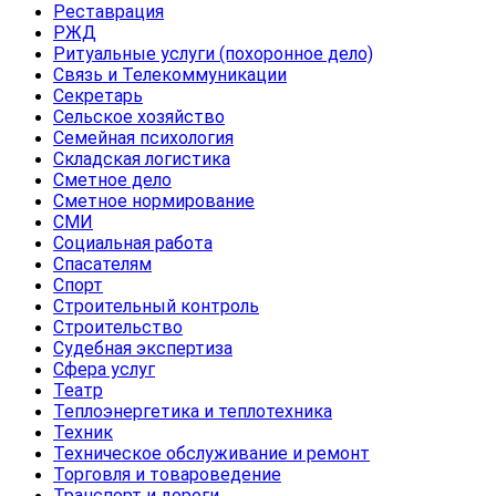
Реставрация
РЖД
Ритуальные услуги (похоронное дело)
Связь и Телекоммуникации
Секретарь
Сельское хозяйство
Семейная психология
Складская логистика
Сметное дело
Сметное нормирование
СМИ
Социальная работа
Спасателям
Спорт
Строительный контроль
Строительство
Судебная экспертиза
Сфера услуг
Театр
Теплоэнергетика и теплотехника
Техник
Техническое обслуживание и ремонт
Торговля и товароведение
Транспорт и дороги