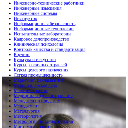
Инженерно-технические работники
Инженерные изыскания
Инженерные системы
Инструктор
Информационная безопасность
Информационные технологии
Испытательные лаборатории
Кадровое делопроизводство
Клиническая психология
Контроль качества и стандартизация
Коучинг
Культура и искусство
Курсы различных отраслей
Курсы целевого назначения
Легкая промышленность
Маркетинг, реклама и PR
Маркшейдерское дело
Машиностроение
Медицина и здравоохранение
Менеджер по продажам
Менеджмент
Металлургия
Метеорология
Метрология и стандартизация
Монтажные работы