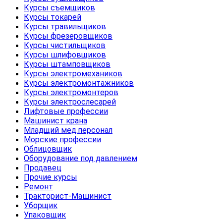
Курсы съемщиков
Курсы токарей
Курсы травильщиков
Курсы фрезеровщиков
Курсы чистильщиков
Курсы шлифовщиков
Курсы штамповщиков
Курсы электромехаников
Курсы электромонтажников
Курсы электромонтеров
Курсы электрослесарей
Лифтовые профессии
Машинист крана
Младщий мед.персонал
Морские профессии
Облицовщик
Оборудование под давлением
Продавец
Прочие курсы
Ремонт
Тракторист-Машинист
Уборщик
Упаковщик