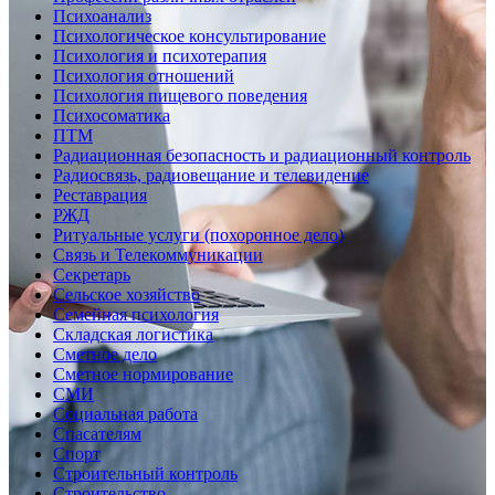
Психоанализ
Психологическое консультирование
Психология и психотерапия
Психология отношений
Психология пищевого поведения
Психосоматика
ПТМ
Радиационная безопасность и радиационный контроль
Радиосвязь, радиовещание и телевидение
Реставрация
РЖД
Ритуальные услуги (похоронное дело)
Связь и Телекоммуникации
Секретарь
Сельское хозяйство
Семейная психология
Складская логистика
Сметное дело
Сметное нормирование
СМИ
Социальная работа
Спасателям
Спорт
Строительный контроль
Строительство