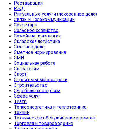
Реставрация
РЖД
Ритуальные услуги (похоронное дело)
Связь и Телекоммуникации
Секретарь
Сельское хозяйство
Семейная психология
Складская логистика
Сметное дело
Сметное нормирование
СМИ
Социальная работа
Спасателям
Спорт
Строительный контроль
Строительство
Судебная экспертиза
Сфера услуг
Театр
Теплоэнергетика и теплотехника
Техник
Техническое обслуживание и ремонт
Торговля и товароведение
Транспорт и дороги