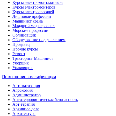
Курсы электромонтажников
Курсы электромонтеров
Курсы электрослесарей
Лифтовые профессии
Машинист крана
Младщий мед.персонал
Морские профессии
Облицовщик
Оборудование под давлением
Продавец
Прочие курсы
Ремонт
Тракторист-Машинист
Уборщик
Упаковщик
Повышение квалификации
Автоматизация
Агрономия
Администратор
Антитеррористическая безопасность
Арт-терапия
Архивное дело
Архитектура