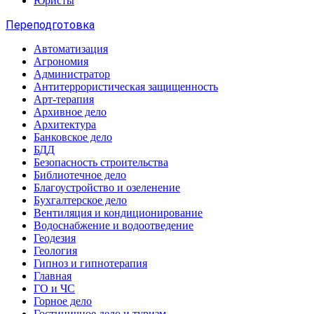
Юристы
Переподготовка
Автоматизация
Агрономия
Администратор
Антитеррористическая защищенность
Арт-терапия
Архивное дело
Архитектура
Банковское дело
БДД
Безопасность строительства
Библиотечное дело
Благоустройство и озеленение
Бухгалтерское дело
Вентиляция и кондиционирование
Водоснабжение и водоотведение
Геодезия
Геология
Гипноз и гипнотерапия
Главная
ГО и ЧС
Горное дело
Гостиничное дело и туризм