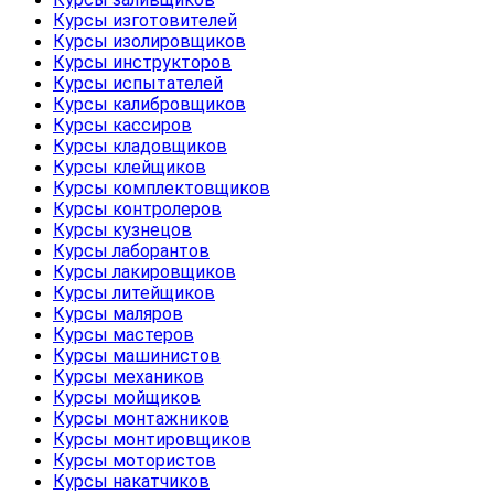
Курсы изготовителей
Курсы изолировщиков
Курсы инструкторов
Курсы испытателей
Курсы калибровщиков
Курсы кассиров
Курсы кладовщиков
Курсы клейщиков
Курсы комплектовщиков
Курсы контролеров
Курсы кузнецов
Курсы лаборантов
Курсы лакировщиков
Курсы литейщиков
Курсы маляров
Курсы мастеров
Курсы машинистов
Курсы механиков
Курсы мойщиков
Курсы монтажников
Курсы монтировщиков
Курсы мотористов
Курсы накатчиков