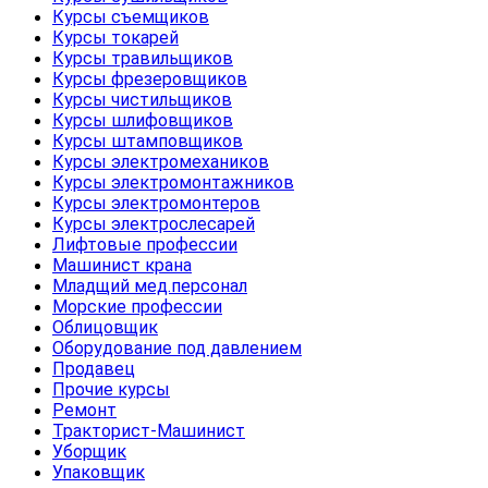
Курсы съемщиков
Курсы токарей
Курсы травильщиков
Курсы фрезеровщиков
Курсы чистильщиков
Курсы шлифовщиков
Курсы штамповщиков
Курсы электромехаников
Курсы электромонтажников
Курсы электромонтеров
Курсы электрослесарей
Лифтовые профессии
Машинист крана
Младщий мед.персонал
Морские профессии
Облицовщик
Оборудование под давлением
Продавец
Прочие курсы
Ремонт
Тракторист-Машинист
Уборщик
Упаковщик