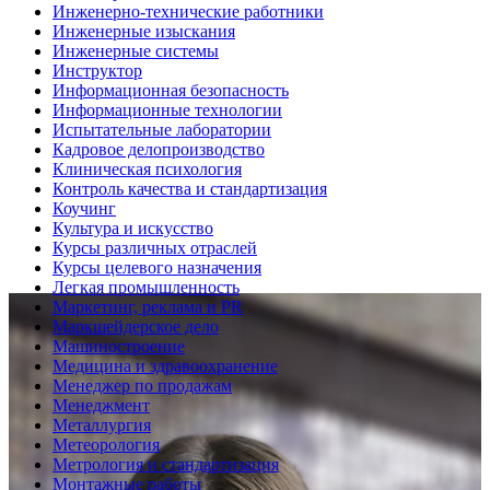
Инженерно-технические работники
Инженерные изыскания
Инженерные системы
Инструктор
Информационная безопасность
Информационные технологии
Испытательные лаборатории
Кадровое делопроизводство
Клиническая психология
Контроль качества и стандартизация
Коучинг
Культура и искусство
Курсы различных отраслей
Курсы целевого назначения
Легкая промышленность
Маркетинг, реклама и PR
Маркшейдерское дело
Машиностроение
Медицина и здравоохранение
Менеджер по продажам
Менеджмент
Металлургия
Метеорология
Метрология и стандартизация
Монтажные работы