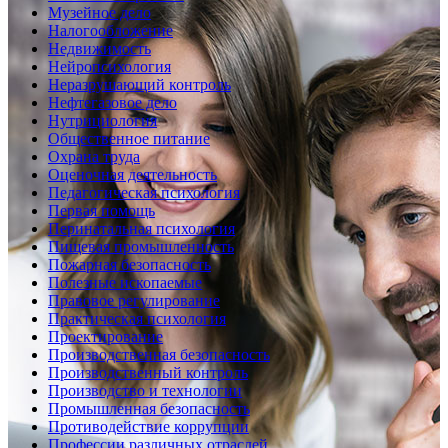
Музейное дело
Налогообложение
Недвижимость
Нейропсихология
Неразрушающий контроль
Нефтегазовое дело
Нутрициология
Общественное питание
Охрана труда
Оценочная деятельность
Педагогическая психология
Первая помощь
Перинатальная психология
Пищевая промышленность
Пожарная безопасность
Полезные ископаемые
Правовое регулирование
Практическая психология
Проектирование
Производственная безопасность
Производственный контроль
Производство и технологии
Промышленная безопасность
Противодействие коррупции
Профессии различных отраслей