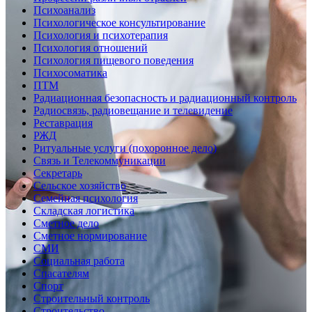
Психоанализ
Психологическое консультирование
Психология и психотерапия
Психология отношений
Психология пищевого поведения
Психосоматика
ПТМ
Радиационная безопасность и радиационный контроль
Радиосвязь, радиовещание и телевидение
Реставрация
РЖД
Ритуальные услуги (похоронное дело)
Связь и Телекоммуникации
Секретарь
Сельское хозяйство
Семейная психология
Складская логистика
Сметное дело
Сметное нормирование
СМИ
Социальная работа
Спасателям
Спорт
Строительный контроль
Строительство