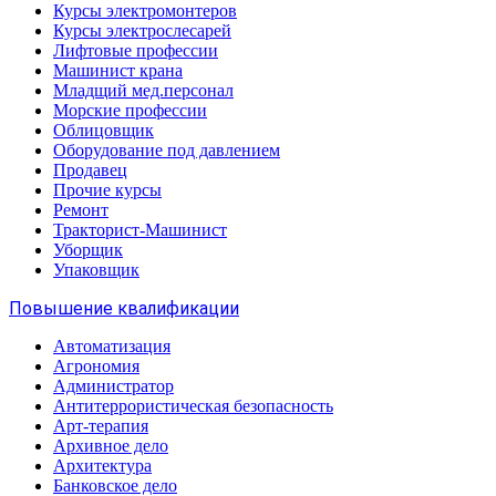
Курсы электромонтеров
Курсы электрослесарей
Лифтовые профессии
Машинист крана
Младщий мед.персонал
Морские профессии
Облицовщик
Оборудование под давлением
Продавец
Прочие курсы
Ремонт
Тракторист-Машинист
Уборщик
Упаковщик
Повышение квалификации
Автоматизация
Агрономия
Администратор
Антитеррористическая безопасность
Арт-терапия
Архивное дело
Архитектура
Банковское дело