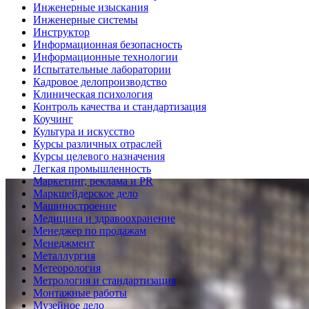
Инженерные изыскания
Инженерные системы
Инструктор
Информационная безопасность
Информационные технологии
Испытательные лаборатории
Кадровое делопроизводство
Клиническая психология
Контроль качества и стандартизация
Коучинг
Культура и искусство
Курсы различных отраслей
Курсы целевого назначения
Легкая промышленность
Маркетинг, реклама и PR
Маркшейдерское дело
Машиностроение
Медицина и здравоохранение
Менеджер по продажам
Менеджмент
Металлургия
Метеорология
Метрология и стандартизация
Монтажные работы
Музейное дело