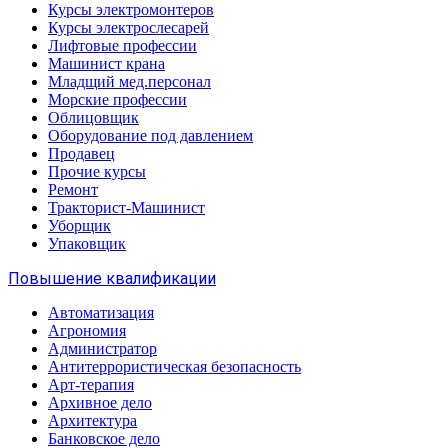
Курсы электромонтеров
Курсы электрослесарей
Лифтовые профессии
Машинист крана
Младщий мед.персонал
Морские профессии
Облицовщик
Оборудование под давлением
Продавец
Прочие курсы
Ремонт
Тракторист-Машинист
Уборщик
Упаковщик
Повышение квалификации
Автоматизация
Агрономия
Администратор
Антитеррористическая безопасность
Арт-терапия
Архивное дело
Архитектура
Банковское дело