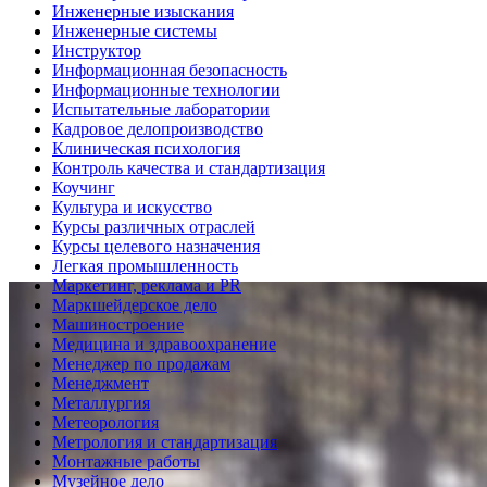
Инженерные изыскания
Инженерные системы
Инструктор
Информационная безопасность
Информационные технологии
Испытательные лаборатории
Кадровое делопроизводство
Клиническая психология
Контроль качества и стандартизация
Коучинг
Культура и искусство
Курсы различных отраслей
Курсы целевого назначения
Легкая промышленность
Маркетинг, реклама и PR
Маркшейдерское дело
Машиностроение
Медицина и здравоохранение
Менеджер по продажам
Менеджмент
Металлургия
Метеорология
Метрология и стандартизация
Монтажные работы
Музейное дело